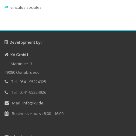
vínculos sociales
Development by:
KV GmbH
Martinistr. 3
49080 Osnabrueck
Tel : 0541-95224925
Tel : 0541-95224926
Mail :
info@kv.de
Business Hours : 8:00 - 16:00