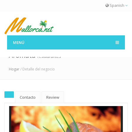
Spanish
MENÚ
Aromata
restaurantes
Hogar
/ Detalle del negocio
Contacto
Review