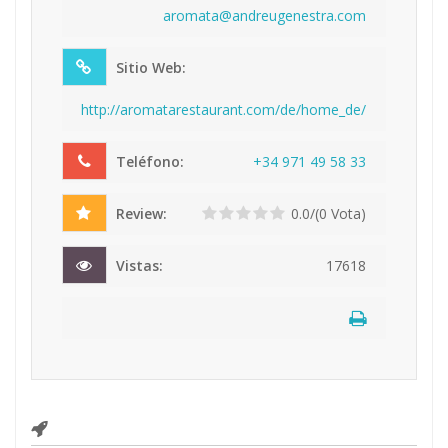
aro
mat
a@a
ndr
eug
ene
str
a.c
om
Sitio Web:
http://aromatarestaurant.com/de/home_de/
Teléfono:
+34
97
1 4
9 5
8 3
3
Review:
0.0/(0 Vota)
Vistas:
17618