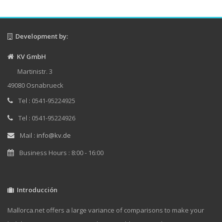
Development by:
KV GmbH
Martinistr. 3
49080 Osnabrueck
Tel : 0541-95224925
Tel : 0541-95224926
Mail :
info@kv.de
Business Hours : 8:00 - 16:00
Introducción
Mallorca.net offers a large variance of comparisons to make your