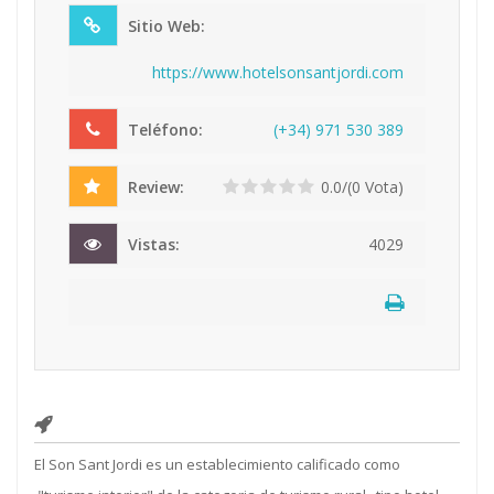
Sitio Web:
https://www.hotelsonsantjordi.com
Teléfono:
(+
34
)
97
1
53
0
38
9
Review:
0.0/(0 Vota)
Vistas:
4029
El Son Sant Jordi es un establecimiento calificado como