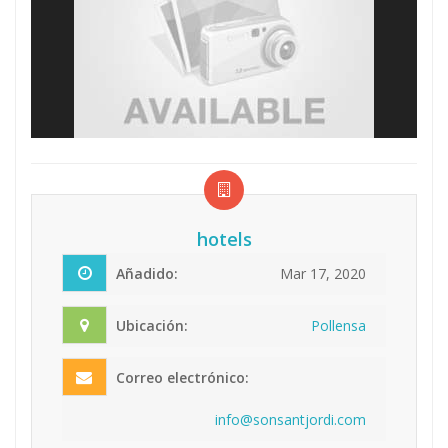
hotels
Añadido:
Mar 17, 2020
Ubicación:
Pollensa
Correo electrónico:
inf
o@s
ons
ant
jor
di.
com