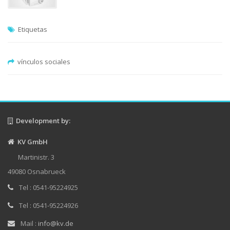
Etiquetas
vínculos sociales
Development by:
KV GmbH
Martinistr. 3
49080 Osnabrueck
Tel : 0541-95224925
Tel : 0541-95224926
Mail :
info@kv.de