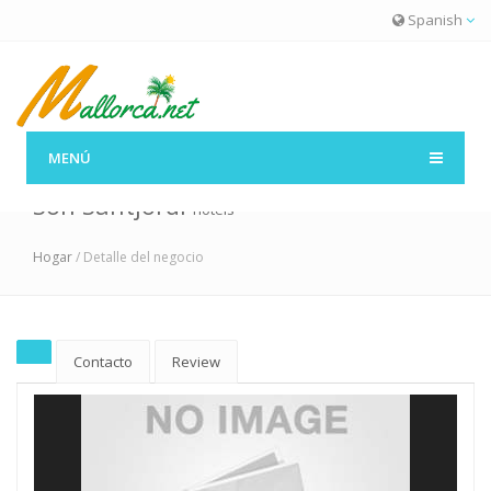
Spanish
MENÚ
Son Santjordi
hotels
Hogar
/ Detalle del negocio
Contacto
Review