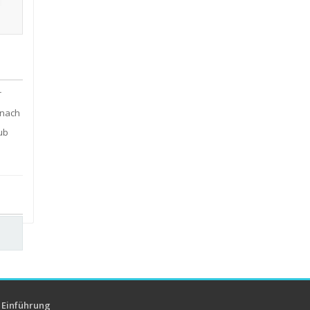
r
 nach
ub
Einführung