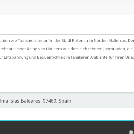
auten wie "turisme Interior" in der Stadt Pollensa im Norden Mallorcas. De
esteht aus einer Reihe von Häusern aus dem siebzehnten Jahrhundert, die
für Entspannung und Bequemlichkeit im familiären Ambiente für Ihren Urla
alma Islas Baleares, 07460, Spain