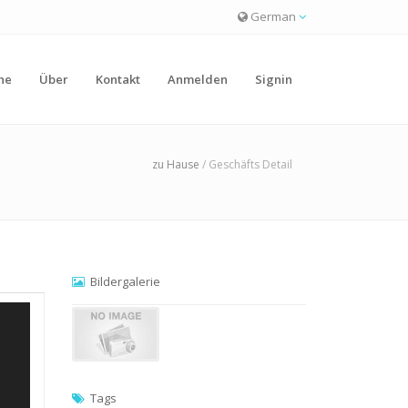
German
he
Über
Kontakt
Anmelden
Signin
zu Hause
/ Geschäfts Detail
Bildergalerie
Tags