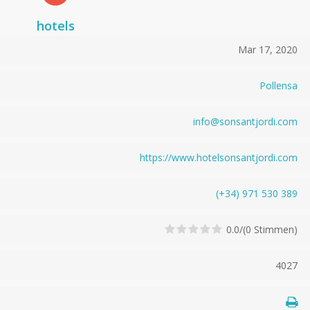
hotels
Mar 17, 2020
Pollensa
i
n
f
o
@
s
o
n
s
a
n
t
j
o
r
d
i
.
c
o
m
https://www.hotelsonsantjordi.com
(+3
4)
971
53
0 3
89
0.0/(0 Stimmen)
4027