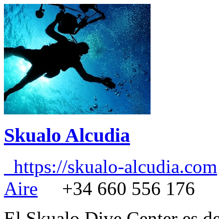
Skualo Alcudia
https://skualo-alcudia.com
Aire
+34 660 556 176
El Skualo Dive Center es de