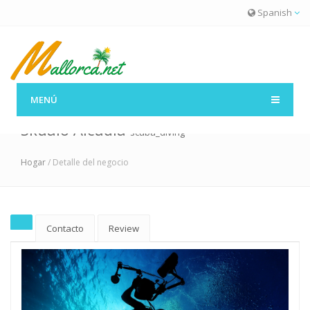
Spanish
MENÚ
Skualo Alcudia
scuba_diving
Hogar
/ Detalle del negocio
Contacto
Review