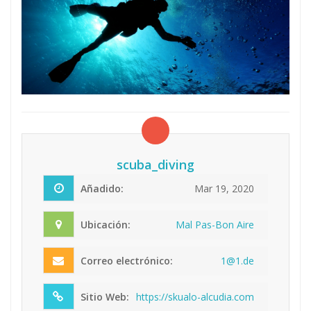
scuba_diving
Añadido:
Mar 19, 2020
Ubicación:
Mal Pas-Bon Aire
Correo electrónico:
1
@
1
.
d
e
Sitio Web:
https://skualo-alcudia.com