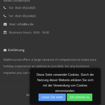
49080 Osnabrueck
Tel : 0541-95224925
Tel : 0541-95224926
Mail :
info@kv.de
Business Hours : 8:00 - 16:00
Einführung
Mallorca.net offers a large variance of comparisons to make your
holiday experience as optimal as possible. For any business
inquiries you can message us at
info@kv.de.
Diese Seite verwendet Cookies. Durch die
Nutzung dieser Website erklären Sie sich
mit der Verwendung von Cookies
einverstanden.
KV GmbH 2019 | Powered by
KV GmbH
Lesen Sie mehr
Ich stimme zu
zu Hause
Über
Kontakt