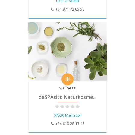
07012 Palma
+34 971 72 05 50
wellness
deSPAcito Naturkosme...
07530 Manacor
+34 610 28 13 46