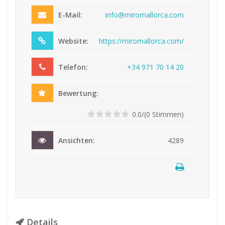
E-Mail:
inf
o@m
iro
mal
lor
ca.
com
Website:
https://miromallorca.com/
Telefon:
+34
97
1 7
0 1
4 2
0
Bewertung:
0.0/(0 Stimmen)
Ansichten:
4289
Details