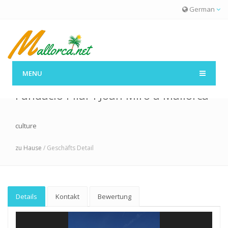
German
MENU
Fundació Pilar i Joan Miró a Mallorca
culture
zu Hause
/ Geschäfts Detail
Details
Kontakt
Bewertung