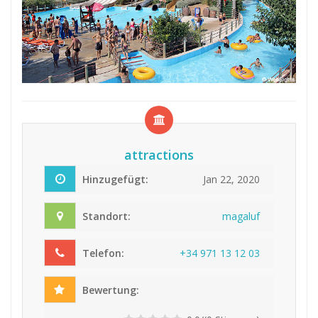
attractions
Hinzugefügt:
Jan 22, 2020
Standort:
magaluf
Telefon:
+
3
4
9
7
1
1
3
1
2
0
3
Bewertung: