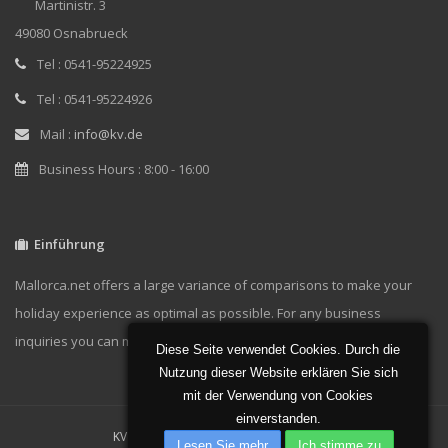
Martinistr. 3
49080 Osnabrueck
Tel : 0541-95224925
Tel : 0541-95224926
Mail :
info@kv.de
Business Hours : 8:00 - 16:00
Einführung
Mallorca.net offers a large variance of comparisons to make your
holiday experience as optimal as possible. For any business
inquiries you can message us at
info@kv.de.
Diese Seite verwendet Cookies. Durch die
Nutzung dieser Website erklären Sie sich
mit der Verwendung von Cookies
einverstanden.
KV GmbH 2019 | Powered by
KV GmbH
Lesen Sie mehr
Ich stimme zu