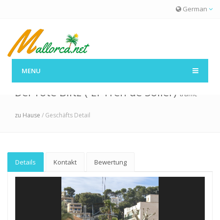
German
MENU
Der rote Blitz ( El Tren de Sóller)
traffic
zu Hause
/ Geschäfts Detail
Details
Kontakt
Bewertung