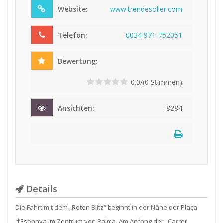
Website:
www.trendesoller.com
Telefon:
003
4 9
71-
752
051
Bewertung:
0.0/(0 Stimmen)
Ansichten:
8284
Details
Die Fahrt mit dem „Roten Blitz“ beginnt in der Nähe der Plaça
d’Espanya im Zentrum von Palma. Am Anfang der „Carrer