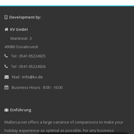
Development by:
KV GmbH
Martinistr. 3
49080 Osnabrueck
Tel : 0541-95224925
Tel : 0541-95224926
Mail :
info@kv.de
Business Hours : 8:00 - 16:00
Einführung
Mallorca.net offers a large variance of comparisons to make your
holiday experience as optimal as possible. For any business